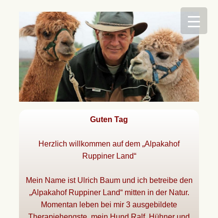
Zum
Inhalt
springen
Guten Tag
Herzlich willkommen auf dem „Alpakahof
Ruppiner Land“
Mein Name ist Ulrich Baum und ich betreibe den
„Alpakahof Ruppiner Land“ mitten in der Natur.
Momentan leben bei mir 3 ausgebildete
Therapiehengste, mein Hund Ralf, Hühner und